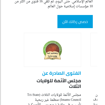
العالم الإسلامي. حتى اليوم، تم تلقي 16 فتوى من أكثر من
10 مؤسسات إسلامية حول العالم.
خصص زكاتك الآن
الفتوى الصادرة عن
مجلس الأئمة للولايات
الثلاث
الشؤون
مجلس الأئمة للولايات الثلاث (Tri-State
الإسلامية في البرازيل عام 2015، ويهدف
Imams Council) منظمة غير ربحية
ة موحدة
تأسست في ولاية نيوجيرسي الأمريكية