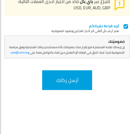
للتبرّع عبر
باي بال
تأكّد من اختيار احدى العملات التالية:
USD, EUR, AUD, GBP
أريد قراءة نشراتكم
نعم، أرغب بأن أتلقّى آخر أخبار اللاجئين وجهود المفوضية
خصوصيّتك
إن إرسالك لهذه الاستمارة هو إقرار منك بمعرفتك بأننا سنستخدم بيناتك الشخصيّة وفق سياسة
الخصوصية لدينا. لديك الحقّ في الإلغاء أو التعديل حين تشاء بالتواصل معنا على
care@unhcr.org
أرسل زكاتك