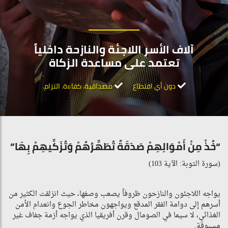
آلاف الأسر اللاجئة والنازحة داخلياً
تعتمد على مساعدة الزكاة
دون أي اقتطاع
مصداقية. كفاءة. التزام.
“خُذْ مِنْ أَمْوَالِهِمْ صَدَقَةً تُطَهِّرُهُمْ وَتُزَكِّيهِمْ بِهَا”
(سورة التوبة: الآية 103)
يواجه اللاجئون والنازحون ظروفاً يصعب وصفها، حيث انزلقت الكثير من
أسرهم إلى دوامة الفقر المدقع ويواجهون مخاطر الجوع وانعدام الأمن
الغذائي، لا سيما في الصومال وقرن أفريقيا الذي يواجه أزمة جفاف غير
مسبوقة.