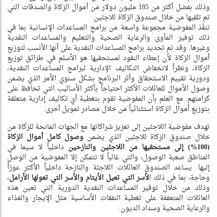
وذلك بفضل أكثر من 185 مليون دولار من أموال الزكاة والصدقات التي
تم تلقيها من خلال صندوق الزكاة للاجئين.
تنفّذ المفوضية مجموعة واسعة من برامج المساعدات الإنسانية بما في
ذلك توفير المأوى والرعاية الصحية والتعليم والمساعدات النقدية
وغيرها. وقد تم تحديد برامج المساعدات النقدية على أنها الأنسب لتوزيع
أموال الزكاة لأن إعطاء النقود لمستحقيها هو الأسلم في طرائق توزيع
الزكاة، ونظراً لانخفاض التكاليف الإدارية لبرامج المساعدات النقدية،
ودورية تقييم الاستحقاق وأثر البرنامج بشكل سنوي الأمر الذي يضمن
وصول الأموال للعائلات الأكثر احتياجاً بأكثر الأساليب التي تحافظ على
كرامتهم. مع العلم بأن المفوضية تقوم بتغطية أي تكاليف إدارية متعلقة
بتوزيع أموال الزكاة استثنائياً من خلال مصادر تمويل أخرى.
تهدف مفوضية اللاجئين إلى تعزيز شراكاتها مع الجهات المانحة للزكاة من
خلال صندوق الزكاة للاجئين الذي يضمن
وصول كامل أموال الزكاة
(100%) إلى مستحقيها من اللاجئين والنازحين
داخلياً لا سيما في
المناطق صعبة الوصول، والتي غالباً لا تتمكن إلا المفوضية من الوصل
إليها. يساعد الصندوق العائلات اللاجئة والنازحة داخلياً الأكثر عوزاً
وحاجة، بما في ذلك ا
لأسر التي تعيل الأيتام والأسر التي تعولها الأرامل
،
وذلك من خلال توفير المساعدات النقدية الدورية التي تعين هذه
العائلات المتعففة على تغطية النفقات الأساسية مثل الإيجار والغذاء
والرعاية الصحية وسداد الديون.