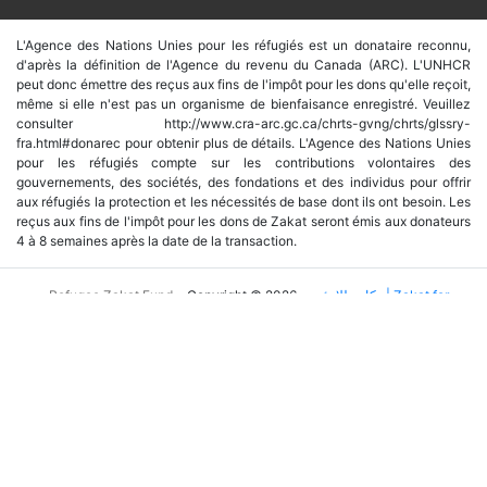
L'Agence des Nations Unies pour les réfugiés est un donataire reconnu,
d'après la définition de l'Agence du revenu du Canada (ARC). L'UNHCR
peut donc émettre des reçus aux fins de l'impôt pour les dons qu'elle reçoit,
même si elle n'est pas un organisme de bienfaisance enregistré. Veuillez
consulter http://www.cra-arc.gc.ca/chrts-gvng/chrts/glssry-
fra.html#donarec pour obtenir plus de détails. L'Agence des Nations Unies
pour les réfugiés compte sur les contributions volontaires des
gouvernements, des sociétés, des fondations et des individus pour offrir
aux réfugiés la protection et les nécessités de base dont ils ont besoin. Les
reçus aux fins de l'impôt pour les dons de Zakat seront émis aux donateurs
4 à 8 semaines après la date de la transaction.
Refugee Zakat Fund
Copyright © 2026 -
زكاتي للاجئين | Zakat for
Refugees
This site is registered on
wpml.org
as a development site. Switch to a production
site key to
remove this banner
.