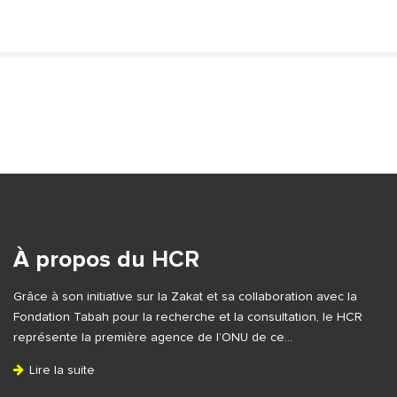
S
i
t
S
e
i
S
t
i
e
À propos du HCR
d
F
e
Grâce à son initiative sur la Zakat et sa collaboration avec la
o
b
Fondation Tabah pour la recherche et la consultation, le HCR
o
a
représente la première agence de l’ONU de ce…
t
r
Lire la suite
e