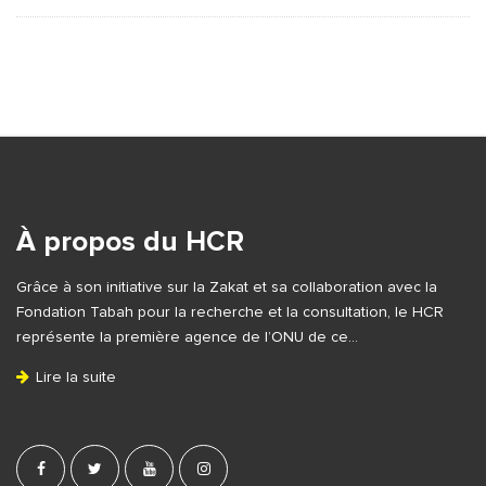
S
i
t
e
À propos du HCR
F
Grâce à son initiative sur la Zakat et sa collaboration avec la
o
Fondation Tabah pour la recherche et la consultation, le HCR
o
représente la première agence de l’ONU de ce…
t
Lire la suite
e
r