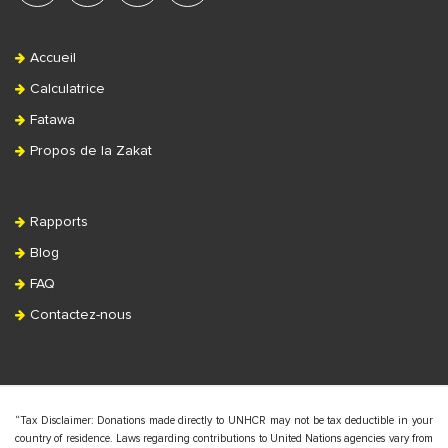
Accueil
Calculatrice
Fatawa
Propos de la Zakat
Rapports
Blog
FAQ
Contactez-nous
“Tax Disclaimer: Donations made directly to UNHCR may not be tax deductible in your
country of residence. Laws regarding contributions to United Nations agencies vary from