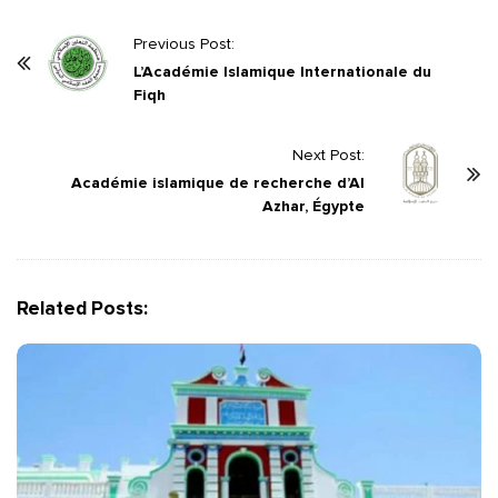
P
Previous Post:
o
L’Académie Islamique Internationale du
Fiqh
s
t
Next Post:
N
Académie islamique de recherche d’Al
a
Azhar, Égypte
v
i
g
Related Posts:
a
t
i
o
n