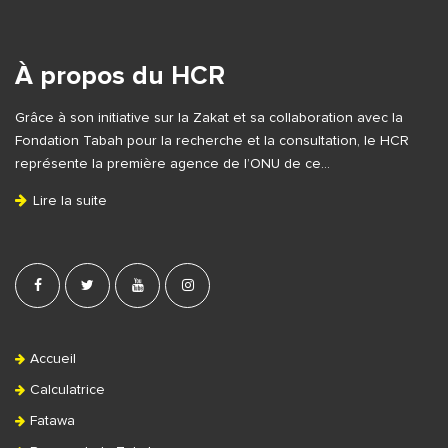
i
S
t
i
e
À propos du HCR
d
F
e
Grâce à son initiative sur la Zakat et sa collaboration avec la
o
b
Fondation Tabah pour la recherche et la consultation, le HCR
o
a
représente la première agence de l’ONU de ce…
t
r
Lire la suite
e
r
Accueil
Calculatrice
Fatawa