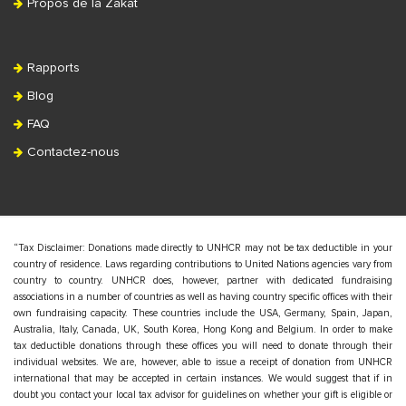
Propos de la Zakat
Rapports
Blog
FAQ
Contactez-nous
“Tax Disclaimer: Donations made directly to UNHCR may not be tax deductible in your
country of residence. Laws regarding contributions to United Nations agencies vary from
country to country. UNHCR does, however, partner with dedicated fundraising
associations in a number of countries as well as having country specific offices with their
own fundraising capacity. These countries include the USA, Germany, Spain, Japan,
Australia, Italy, Canada, UK, South Korea, Hong Kong and Belgium. In order to make
tax deductible donations through these offices you will need to donate through their
individual websites. We are, however, able to issue a receipt of donation from UNHCR
international that may be accepted in certain instances. We would suggest that if in
doubt you contact your local tax advisor for guidelines on whether your gift is eligible or