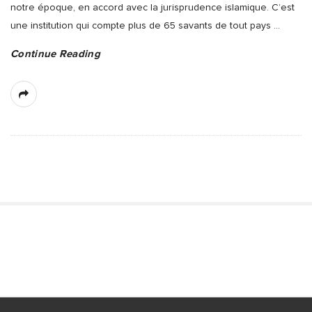
notre époque, en accord avec la jurisprudence islamique. C’est
une institution qui compte plus de 65 savants de tout pays
…
Continue Reading
S
i
t
S
e