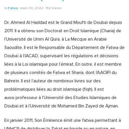
In
Fatwa
mars 30, 2022
152 Views
Dr. Ahmed Al Haddad est le Grand Moufti de Doubaï depuis
2011. Il a obtenu son Doctorat en Droit Islamique (Charia) de
l’Université de Umm Al Qura, à La Mecque en Arabie
Saoudite. Il est le Responsable du Département de Fatwa de
Doubaï à l’IACAD, supervisant les régulations et décisions
liées à la Loi islamique pour l’émirat. En outre, il est membre
de plusieurs comités de Fatwa et Sharia, dont l’AAOIFI du
Bahreïn. Il est l’auteur de nombreux livres sur des
problématiques liées au droit islamique (fiqh). Il est
aussi professeur à l’Université des Etudies Islamiques de
Doubaï et à l’Université de Mohamed Bin Zayed de Ajman.
En janvier 2011, Son Éminence émit une fatwa permettant à
UNHCR de distribuer la Zakat en liquide ou en nature, en