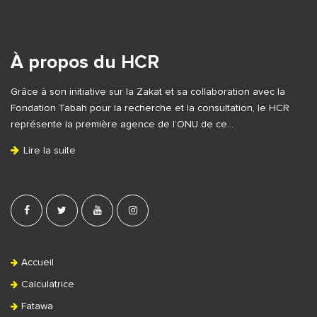
S
i
t
e
À propos du HCR
F
Grâce à son initiative sur la Zakat et sa collaboration avec la
o
Fondation Tabah pour la recherche et la consultation, le HCR
o
représente la première agence de l’ONU de ce…
t
Lire la suite
e
r
Accueil
Calculatrice
Fatawa