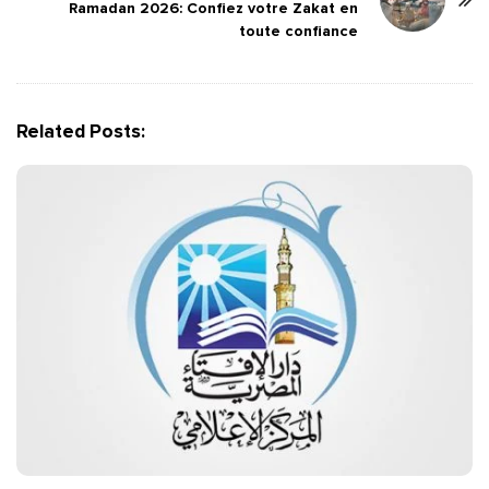
Ramadan 2026: Confiez votre Zakat en
N
toute confiance
a
v
i
g
Related Posts:
a
t
i
o
n