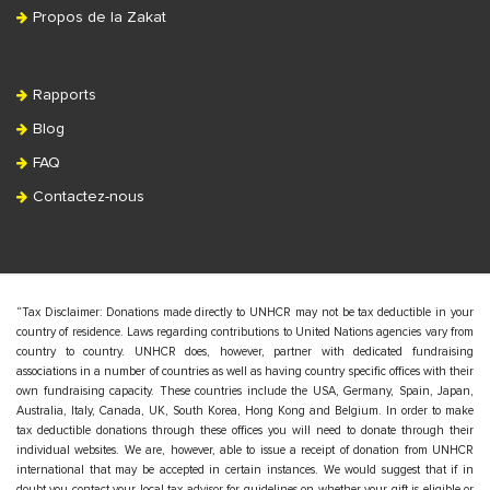
Propos de la Zakat
Rapports
Blog
FAQ
Contactez-nous
“Tax Disclaimer: Donations made directly to UNHCR may not be tax deductible in your
country of residence. Laws regarding contributions to United Nations agencies vary from
country to country. UNHCR does, however, partner with dedicated fundraising
associations in a number of countries as well as having country specific offices with their
own fundraising capacity. These countries include the USA, Germany, Spain, Japan,
Australia, Italy, Canada, UK, South Korea, Hong Kong and Belgium. In order to make
tax deductible donations through these offices you will need to donate through their
individual websites. We are, however, able to issue a receipt of donation from UNHCR
international that may be accepted in certain instances. We would suggest that if in
doubt you contact your local tax advisor for guidelines on whether your gift is eligible or