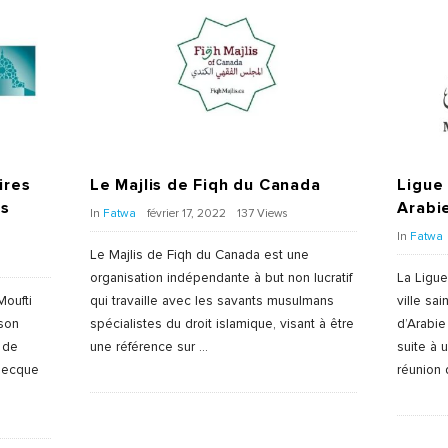
ires
Le Majlis de Fiqh du Canada
Ligue
és
Arabi
In
Fatwa
février 17, 2022
137 Views
In
Fatwa
Le Majlis de Fiqh du Canada est une
organisation indépendante à but non lucratif
La Ligue
Moufti
qui travaille avec les savants musulmans
ville s
 son
spécialistes du droit islamique, visant à être
d’Arabie
 de
une référence sur
…
suite à 
 Mecque
réunion 