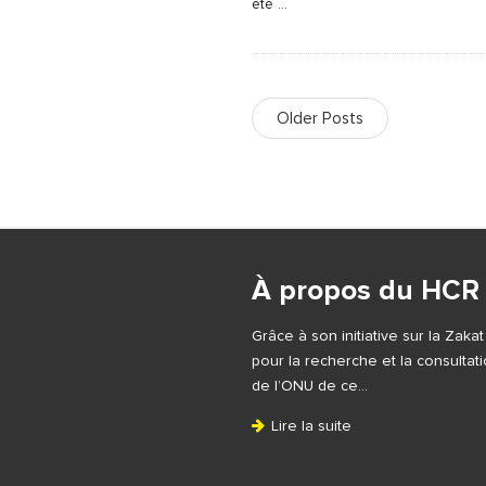
été
…
Older Posts
S
i
À propos du HCR
t
e
Grâce à son initiative sur la Zaka
F
pour la recherche et la consulta
o
de l’ONU de ce…
o
Lire la suite
t
e