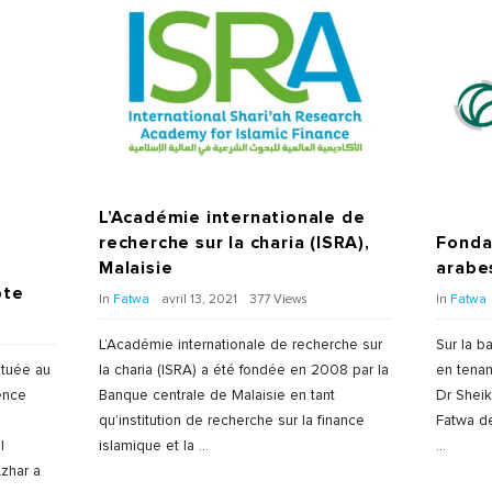
L’Académie internationale de
recherche sur la charia (ISRA),
Fonda
Malaisie
arabe
pte
In
Fatwa
avril 13, 2021
377 Views
In
Fatwa
L’Académie internationale de recherche sur
Sur la b
ituée au
la charia (ISRA) a été fondée en 2008 par la
en tena
ence
Banque centrale de Malaisie en tant
Dr Sheik
e
qu’institution de recherche sur la finance
Fatwa d
l
islamique et la
…
…
Azhar a