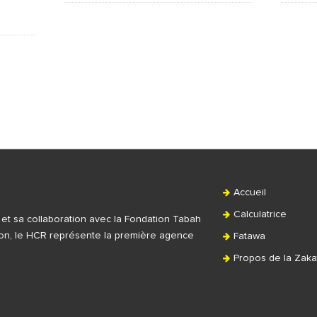
S
i
t
e
S
Accueil
i
d
Calculatrice
t et sa collaboration avec la Fondation Tabah
e
tion, le HCR représente la première agence
Fatawa
b
Propos de la Zaka
a
r