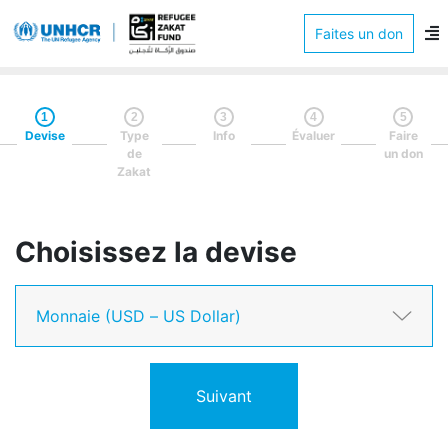
Faites un don
1
2
3
4
5
Devise
Type
Info
Évaluer
Faire
de
un don
Zakat
Choisissez la devise
Suivant