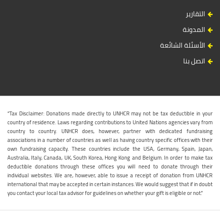
التقارير
المدونة
الأسئلة الشائعة
اتصل بنا
“Tax Disclaimer: Donations made directly to UNHCR may not be tax deductible in your
country of residence. Laws regarding contributions to United Nations agencies vary from
country to country. UNHCR does, however, partner with dedicated fundraising
associations in a number of countries as well as having country specific offices with their
own fundraising capacity. These countries include the USA, Germany, Spain, Japan,
Australia, Italy, Canada, UK, South Korea, Hong Kong and Belgium. In order to make tax
deductible donations through these offices you will need to donate through their
individual websites. We are, however, able to issue a receipt of donation from UNHCR
international that may be accepted in certain instances. We would suggest that if in doubt
you contact your local tax advisor for guidelines on whether your gift is eligible or not.”