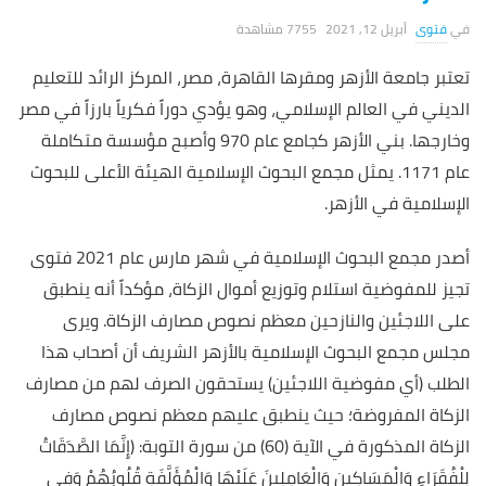
فتوى
أبريل 12, 2021
7755 ‎مشاهدة
تعتبر جامعة الأزهر ومقرها القاهرة، مصر، المركز الرائد للتعليم
الديني في العالم الإسلامي، وهو يؤدي دوراً فكرياً بارزاً في مصر
وخارجها. بني الأزهر كجامع عام 970 وأصبح مؤسسة متكاملة
عام 1171. يمثل مجمع البحوث الإسلامية الهيئة الأعلى للبحوث
الإسلامية في الأزهر.
أصدر مجمع البحوث الإسلامية في شهر مارس عام 2021 فتوى
تجيز للمفوضية استلام وتوزيع أموال الزكاة، مؤكداً أنه ينطبق
على اللاجئين والنازحين معظم نصوص مصارف الزكاة. ويرى
مجلس مجمع البحوث الإسلامية بالأزهر الشريف أن أصحاب هذا
الطلب (أي مفوضية اللاجئين) يستحقون الصرف لهم من مصارف
الزكاة المفروضة؛ حيث ينطبق عليهم معظم نصوص مصارف
الزكاة المذكورة في الآية (60) من سورة التوبة: (إِنَّمَا الصَّدَقَاتُ
لِلْفُقَرَاءِ وَالْمَسَاكِينِ وَالْعَامِلِينَ عَلَيْهَا وَالْمُؤَلَّفَةِ قُلُوبُهُمْ وَفِي