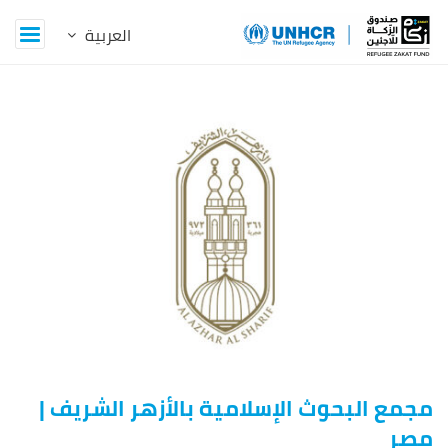
Z
a
k
a
t
B
l
o
مجمع البحوث الإسلامية بالأزهر الشريف |
g
مصر