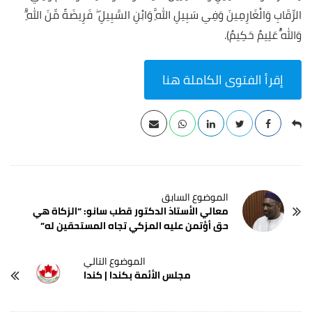
الرِّقَابِ وَالْغَارِمِينَ وَفِي سَبِيلِ اللَّهِ وَابْنِ السَّبِيلِ ۖ فَرِيضَةً مِّنَ اللَّهِ ۗ
وَاللَّهُ عَلِيمٌ حَكِيمٌ).
إقرأ الفتوى الكاملة هنا
معالي الأستاذ الدكتور قطب سانو: “الزكاة هي
حق أؤتمن عليه المزكي تجاه المستحقين له”
مجلس الأئمة بكندا | كندا