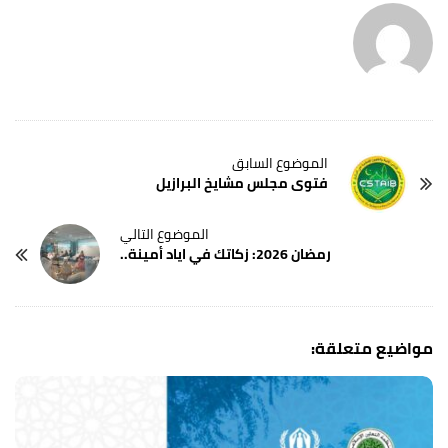
فتوى مجلس مشايخ البرازيل
رمضان 2026: زكاتك في اياد أمينة..