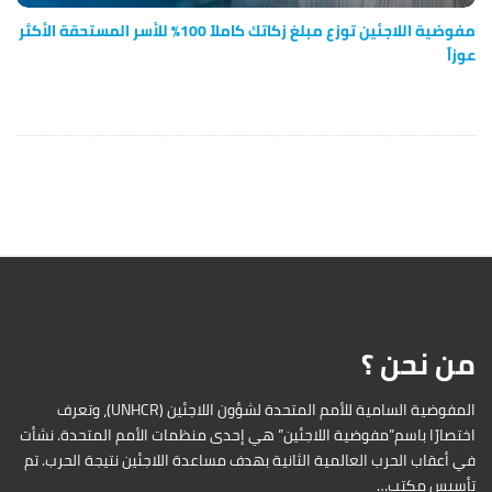
مفوضية اللاجئين توزع مبلغ زكاتك كاملاً 100% للأسر المستحقة الأكثر
عوزاً
من نحن ؟
المفوضية السامية للأمم المتحدة لشؤون اللاجئين (UNHCR)، وتعرف
اختصارًا باسم”مفوضية اللاجئين” هي إحدى منظمات الأمم المتحدة. نشأت
في أعقاب الحرب العالمية الثانية بهدف مساعدة اللاجئين نتيجة الحرب. تم
تأسيس مكتب…