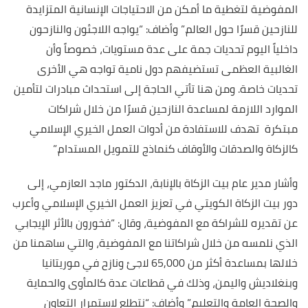
المفوضية لتغطية ما أمكن من الاحتياجات الإنسانية المتزايدة
للنازحين قسرًا حول العالم.” وأضاف: “يواجه اللاجئون والنازحون
داخلياً اليوم تحديات جمة على عدة مستويات، خصوصاً وأن
الغالبية العظمى تستضيفهم دول نامية تواجه هي الأخرى
تحديات خاصة. ومن هنا تأتي الحاجة إلى استحداث مبادرات لتأمين
الموارد اللازمة لمساعدة النازحين قسرًا من خلال شراكات
مبتكرة تهدف للاستفادة من أدوات العمل الخيري الإسلامي
كالزكاة والصدقات والأوقاف كنماذج للتمويل المستدام.”
وأشار مدير عام بيت الزكاة بالإنابة، الدكتور ماجد العازمي، إلى
دور بيت الزكاة الكويتي في تعزيز العمل الخيري الإسلامي وأعرب
عن تقديره للشراكة مع المفوضية، وقال: “فخورون بالأثر الإيجابي
الذي نلمسه من خلال شراكاتنا مع المفوضية، والتي ساهمنا من
خلالها بمساعدة أكثر من 65,000 لاجئ ونازح في موريتانيا
وبنغلاديش واليمن، وذلك في قطاعات عدة كالمأوى والحماية
والصحة العامة والتعليم.” وأضاف: “نتطلع لاستمرار التعاون