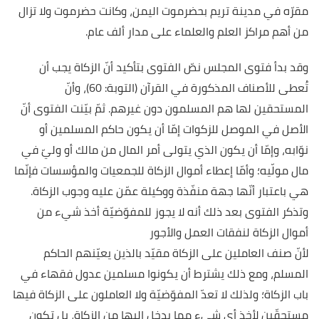
مقرّه في مدينة تريم بحضرموت اليمن، وكانت حضرموت ولا تزال
من أهم مراكز العلم والعلماء على مدار ألف عام.
وقد بدأ فتوى المجلس نصّ الفتوى بتأكيد أنّ الزكاة يجب أن
تُعطى للأصناف المذكورة في القرآن (التوبة: 60)، وأنّ
المستحقين لها هم المسلمون دون غيرهم. ثمّ بيّنت الفتوى أنّ
الأصل في الموصل للزكوات إمّا أن يكون حاكم المسلمين أو
نوّابه، وإمّا أن يكون الذي يتولى أمر المال من مالك أو وليّ في
مال مولّيه؛ وأمّا إعطاء أموال الزكاة للجمعيات والمؤسسات فإنّما
هي باعتبار أنّها جهة منفّذة ووكيلة عمّن عليه وجوب الزكاة.
وتذكر الفتوى بعد ذلك أنه لا يجوز للمفوّضيّة أخذ شيء من
أموال الزكاة لنفقات العمل والأجور
لأنّ صنف العاملين على الزكاة مقيّد بالذين يعيّنهم الحاكم
المسلم، ومع ذلك يشترط أن يكونوا مسلمين عدول فقهاء في
باب الزكاة؛ ولذلك لا تعدّ المفوّضيّة ولا العاملون على الزكاة فيها
مستحقّين لأخذ أي شيء مما يدخل إليها من الزكاة، بل تكون