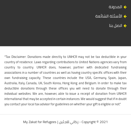
المدونة
الأسئلة الشائعة
اتصل بنا
“Tax Disclaimer: Donations made directly to UNHCR may not be tax deductible in your
country of residence. Laws regarding contributions to United Nations agencies vary from
country to country. UNHCR does, however, partner with dedicated fundraising
associations in a number of countries as well as having country specific offices with their
own fundraising capacity. These countries include the USA, Germany, Spain, Japan,
Australia, Italy, Canada, UK, South Korea, Hong Kong and Belgium. In order to make tax
deductible donations through these offices you will need to donate through their
individual websites. We are, however, able to issue a receipt of donation from UNHCR
international that may be accepted in certain instances. We would suggest that if in doubt
you contact your local tax advisor for guidelines on whether your gift is eligible or not.”
Copyright © 2021 - زكاتي للاجئين | My Zakat for Refugees