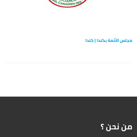
مجلس الأئمة بكندا | كندا
من نحن ؟