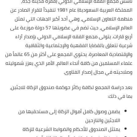
تأسس مجمع الفقه الإسلامي الدولي (مقره مدينة جدة،
المملكة العربية السعودية) عام 1981 تنفيذاً للقرار الصادر عن
منظمة التعاون الإسلامي، وهي أحد أكبر الجهات التي تمثل
العالم الإسلامي، حيث تضم في عضويتها 57 دولة موزعة على
أربع قارات. يتولى مجمع الفقه الإسلامي الدولي بإصدار آراء
شرعية تتعلق بالقضايا الفقهية والإجتماعية والثقافية
والإقتصادية المعاصرة. يحتوي المجمع على أكثر من 65 عالماً من
علماء المسلمين من كافة أنحاء العالم، الأمر الذي يعزز شموليته
وصلاحيته في مجال إصدار الفتاوى.
بعد دراسة المجمع لكافة ركائز حوكمة صندوق الزكاة للاجئين،
بما في ذلك:
يضمن وصول كامل أموال الزكاة إلى مستحقيها من
اللاجئين والنازحين
يمتثل الصندوق للأحكام والضوابط الشرعية للزكاة