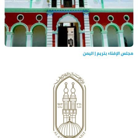
مجلس‭ ‬الإفتاء‭ ‬بتريم | اليمن