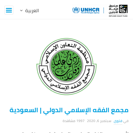
Z
a
k
a
t
B
l
مجمع الفقه الإسلامي الدولي | السعودية
o
فتوى
سبتمبر 6, 2020
1997 ‎مشاهدة
g