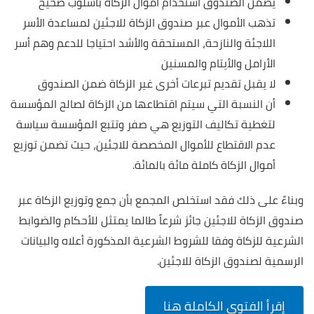
يضمن الصندوق استخدام أموال الزكاة بأسلوب صحيح
تذهب الأموال عبر صندوق الزكاة للاجئين لمساعدة الأسر
اللاجئة والنازحة، المستحقة والأشد احتياجا للدعم وهم أسر
الأرامل والأيتام والمسنين
لا يقبل تقديم تبرعات أخرى غير الزكاة ضمن الصندوق
أن النسبة التي سيتم اقتطاعها من الزكاة لصالح المؤسسة
لتغطية تكاليف التوزيع هي صفر وتتبع المؤسسة سياسة
عدم الاقتطاع للأموال المخصصة للاجئين، حيث تضمن توزيع
أموال الزكاة كاملة مائة بالمائة.
وبناءً على ذلك فقد استخلص المجمع بأن جمع وتوزيع الزكاة عبر
صندوق الزكاة للاجئين جائز شرعاً طالما يمتثل للأحكام والضوابط
الشرعية للزكاة وفقا للشروط الشرعية المذكورة أعلاه والبيانات
الرسمية لصندوق الزكاة للاجئين.
إقرأ الفتوى الكاملة هنا