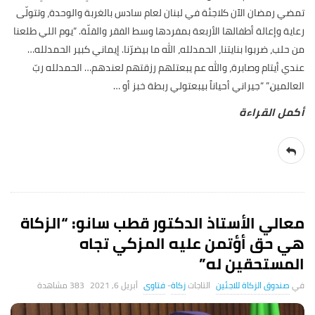
تمضي رمضان الآن كلاجئة في لبنان لعام سادس بالغربة والوحدة، وتتولّى
رعاية وإعالة أطفالها الأربعة بمفردها وسط الفقر والقلّة. “يوم اللي طلعنا
من حلب، ضربوا بنايتنا، الحمدلله، الله ما بيضرّنا. إيماني كبير الحمدلله…
عندي أيتام وصابرة، والله عم يبعتلهم رزقتهم لعندهم… الحمدلله ربّ
العالمين.” “جيراني أحياناً بيبعتولي ربطة خبز أو
…
معالي الأستاذ الدكتور قطب سانو: “الزكاة
هي حق أؤتمن عليه المزكي تجاه
المستحقين له”
صندوق الزكاة للاجئين
زكاة
-
فتاوى
أبريل 6, 2021
383 ‎مشاهدة