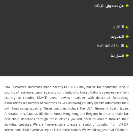
عن صندوق الزكاة
التقارير
المدونة
الأسئلة الشائعة
اتصل بنا
“Tax Disclaimer: Donations made directly to UNHCR may not be tax deductible in your
country of residence. Laws regarding contributions to United Nations agencies vary from
country to country. UNHCR does, however, partner with dedicated fundraising
associations in a number of countries as well as having country specific offices with their
own fundraising capacity. These countries include the USA, Germany, Spain, Japan,
Australia, Italy, Canada, UK, South Korea, Hong Kong and Belgium. In order to make tax
deductible donations through these offices you will need to donate through their
individual websites. We are, however, able to issue a receipt of donation from UNHCR
international that may be accepted in certain instances. We would suggest that if in doubt