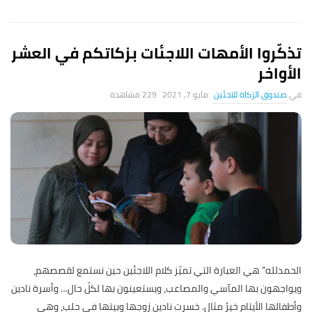
تذكّروا الأمهات اللاجئات بزكاتكم في العشر
الأواخر
صندوق الزكاة للاجئين
مايو 7, 2021
229 ‎مشاهدة
الحمدلله” هي العبارة التي تميّز كلام اللاجئين حين نستمع لقصصهم،
ويواجهون بها المآسي والمصاعب، ويستعينون بها لكلّ حال… وأسرة نادين
وأطفالها الأيتام خيرُ مثال. خسرت نادين زوجها وبيتها في حلب، وهي