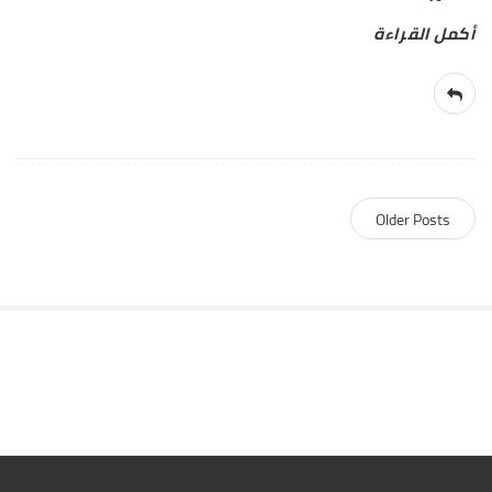
Older Posts
S
i
t
e
S