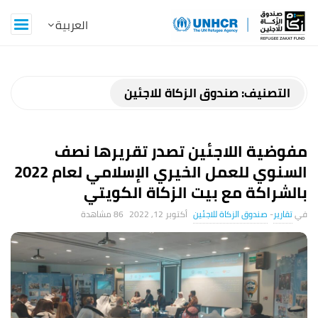
Z
a
k
التصنيف:
صندوق الزكاة للاجئين
a
مفوضية اللاجئين تصدر تقريرها نصف
t
السنوي للعمل الخيري الإسلامي لعام 2022
بالشراكة مع بيت الزكاة الكويتي
B
تقارير
-
صندوق الزكاة للاجئين
أكتوبر 12, 2022
86 ‎مشاهدة
l
o
g