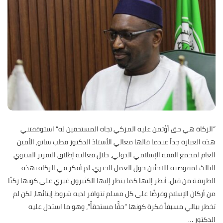
“الزكاة هي حق أؤتمن عليه المزكي تجاه المستحقين له” استوقفتني
هذه العبارة جداً عندما قالها معالي الأستاذ الدكتور قطب سانو، الأمين
العام لمجمع الفقه الإسلامي الدولي، خلال فعالية إطلاق التقرير السنوي
الثالث لمفوضية اللاجئين حول العمل الخيري. لم أفكر في الزكاة بهذه
الطريقة من قبل. أنظر إليها كما ينظر إليها الكثيرون غيري على كونها ركنًا
من أركان الإسلام وفرضًا على كل مسلم تتوافر لديه شروط إيتائها، لكن لم
تخطر ببالي مسبقاً فكرة كونها “حقًّا مستحقاًّ”، وهو ما استدل عليه
الدكتور
…