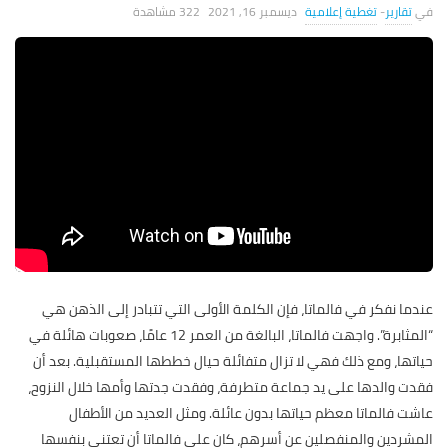
تقارير
-
تغطية إعلامية
ديسمبر 16, 2021
322 ‎مشاهدة
عندما نفكر في فالماتا، فإن الكلمة الأولى التي تتبادر إلى الذهن هي
“المثابرة”. واجهت فالماتا، البالغة من العمر 12 عامًا، صعوبات هائلة في
حياتها، ومع ذلك فهي لا تزال متفائلة حيال خططها المستقبلية. بعد أن
فقدت والدها على يد جماعة متطرفة، وفقدت جدتها وأمها خلال النزوح،
عاشت فالماتا معظم حياتها بدون عائلة. ومثل العديد من الأطفال
المشردين والمنفصلين عن أسرهم، كان على فالماتا أن تعتني بنفسها