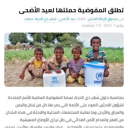
تطلق المفوضية حملتها لعيد الأضحى
صندوق الزكاة للاجئين
عيد الأضحى
-
شهر ذي الحجة
-
حملات
يوليو 1, 2022
172 ‎مشاهدة
بمناسبة حلول شهر ذي الحجة، تسلط المفوضية السامية للأمم المتحدة
لشؤون اللاجئين الضوء على الأزمة التي يمر بها كل من لبنان واليمن
والعراق والأردن، وما تعانيه المجتمعات المحلية واللاجئة في هذه البلدان
من الفقر وانعدام الأمن الغذائي في ظل تردّي الأوضاع المعيشية
والاقتصادية. ريثما تتحسّن الأوضاع في لبنان واليمن والعراق والأردن، تستمر