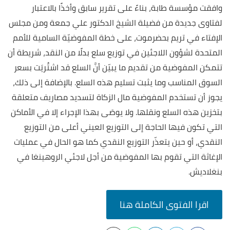
وافقت مؤسسة طابة، بناءً على تقرير سابق وأخذًا بالاعتبار
لفتاوى جديدة من فضيلة الشيخ الدكتور علي جمعة ومن مجلس
الإفتاء في تريم بحضرموت، على خطة المفوضيّة السامية للأمم
المتحدة لشؤون اللاجئين في توزيع سلع بدلًا من النقد، شريطة أن
تتمكن المفوضية من تقديم ما يبيّن أنَّ السلع قد اشتُريَت بسعر
السوق المناسب وما يثبت تسليم هذه السلع. بالإضافة إلى ذلك،
يجوز أن تستخدم المفوضية مال الزكاة لتسديد مصاريف متعلقة
بتخزين هذه السلع ونقلها. ولا يوصَى بهذا الإجراء إلا في الأماكن
التي تكون فيها الحاجة إلى التوزيع العيني أعلى من التوزيع
النقدي، أو حين يتعذّر التوزيع النقدي كما هو الحال في عمليات
الإغاثة التي تقوم بها المفوضية من أجل لاجئي الروهينغا في
بنغلاديش.
اقرا الفتوى الكاملة هنا